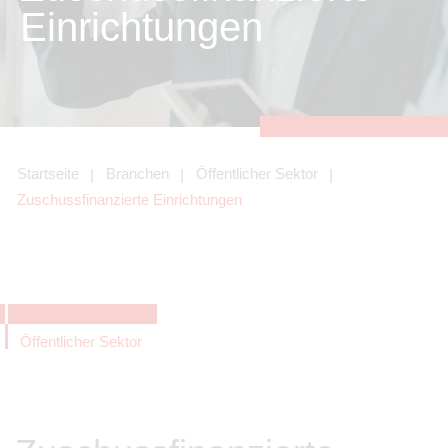
zu sichern.
Einrichtungen
Tracking- und Targeting-Cookies
Diese Cookies sind erforderlich, um
unsere Website auf Ihre Bedürfnisse hin
zu optimieren. Hierzu gehört eine
bedarfsgerechte Gestaltung und
fortlaufende Verbesserung unseres
Angebotes einschließlich der
Verknüpfung zu Social-Media-
Angeboten von z.B. Facebook und
Startseite
Branchen
Öffentlicher Sektor
LinkedIn.
Zuschussfinanzierte Einrichtungen
Betreibercookies
Diese Cookies sind erforderlich, um z.B.
Google Maps zu nutzen oder
eingebettete Videos abspielen zu
können.
Öffentlicher Sektor