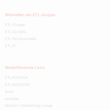
Webseiten der ETL-Gruppe
ETL-Gruppe
ETL GLOBAL
ETL Rechtsanwälte
ETL IP
Weiterführende Links
ETL ADHOGA
ETL ADVISION
fynax
eurodata
Women´s Networking Lounge