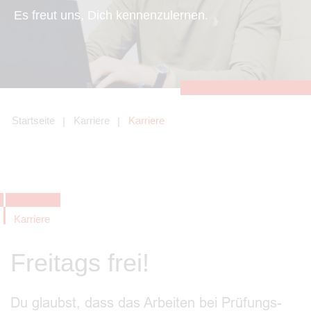
zu sichern.
Es freut uns, Dich kennenzulernen.
Tracking- und Targeting-Cookies
Diese Cookies sind erforderlich, um
unsere Website auf Ihre Bedürfnisse hin
zu optimieren. Hierzu gehört eine
bedarfsgerechte Gestaltung und
fortlaufende Verbesserung unseres
Angebotes einschließlich der
Verknüpfung zu Social-Media-
Angeboten von z.B. Facebook und
Startseite
Karriere
Karriere
LinkedIn.
Betreibercookies
Diese Cookies sind erforderlich, um z.B.
Google Maps zu nutzen oder
eingebettete Videos abspielen zu
können.
Karriere
Freitags frei!
Du glaubst, dass das Arbeiten bei Prüfungs-