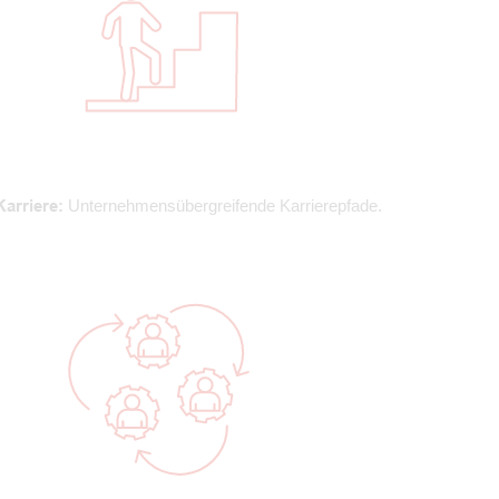
Karriere:
Unternehmensübergreifende Karrierepfade.