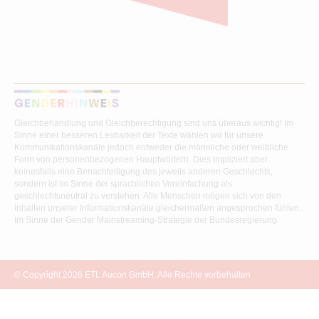
Gleichbehandlung und Gleichberechtigung sind uns überaus wichtig! Im
Sinne einer besseren Lesbarkeit der Texte wählen wir für unsere
Kommunikationskanäle jedoch entweder die männliche oder weibliche
Form von personenbezogenen Hauptwörtern. Dies impliziert aber
keinesfalls eine Benachteiligung des jeweils anderen Geschlechts,
sondern ist im Sinne der sprachlichen Vereinfachung als
geschlechtsneutral zu verstehen. Alle Menschen mögen sich von den
Inhalten unserer Informationskanäle gleichermaßen angesprochen fühlen.
Im Sinne der Gender Mainstreaming-Strategie der Bundesregierung
vertreten wir ausdrücklich eine Politik der gleichstellungssensiblen
Informationsvermittlung.
© Copyright 2026 ETL Aucon GmbH. Alle Rechte vorbehalten